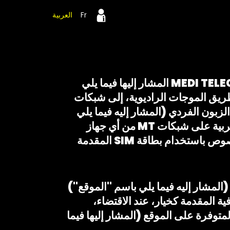
Fr
العربية
الغرض من هذا العقد (المشار إليه فيما يلي باسم "العقد") هو تحديد شروط تقديم خدمة MEDI TELECOM المشار إليها فيما يلي
ن طريق الموجات الراديوية، إلى شبكات
ي اختاره الزبون الفردي (المشار إليه فيما يلي
باسم "الزبون"). تسمح الخدمة بإرسال واستقبال الاتصالات الوطنية والدولية من المملكة المغربية على شبكات MT من أي جهاز
معتمد ومصمم للاتصال بشبكات الاتصالات العامة MT ، يمكن إجراء هذا الاتصال على وجه الخصوص باستخدام بطاقة SIM المقدمة
تسويق الخدمة وفقًا لنماذج التسعير المختلفة المتوفرة على الموقع "www.yoxo.ma" (المشار إليه فيما يلي باسم "الموقع")
ة المقدمة كخيار، عند الاقتضاء،
توفرة على الموقع (المشار إليها فيما