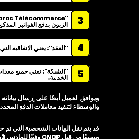
3
الزبون بدفع الفواتير المذك
4
"العقد": يعني الاتفاقية التي توافق MT بموجبها على تقديم الخدمة للعميل، وتتكون من هذه ال
5
الخدمة.
والوسطاء لتنفيذ معاملات الدفع المحدد
قد يتم نقل البيانات الشخصية التي تم جم
مسبقًا من قبل CNDP وفقًا للمادتين 43 و44 من القانون 09-08.