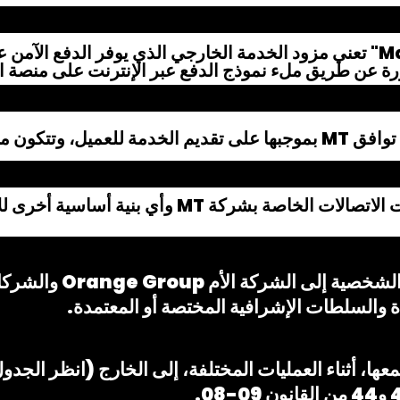
"Maroc Télécommerce" تعني مزود الخدمة الخارجي الذي يوفر الدفع ا
ورة عن طريق ملء نموذج الدفع عبر الإنترنت على منصة ا
شروط والأحكام والنموذج
ويوافق العميل أيضًا على 
ة والسلطات الإشرافية المختصة أو المعتمدة.
عها، أثناء العمليات المختلفة، إلى الخارج (انظر الجدول