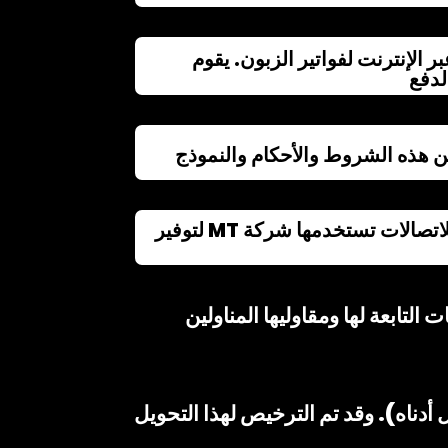
لآمن عبر الإنترنت لفواتير الزبون. يقوم
لدفع
"الشبكة": تعني جميع معدات الاتصالات الخاصة بشركة MT وأي بنية أساسية أخرى للاتصالات تستخدمها شركة MT لتوفير
إرسال بياناته الشخصية إلى الشركة الأم Orange Group والشركات التابعة لها ومقاوليها المناولين
 أدناه). وقد تم الترخيص لهذا التحويل