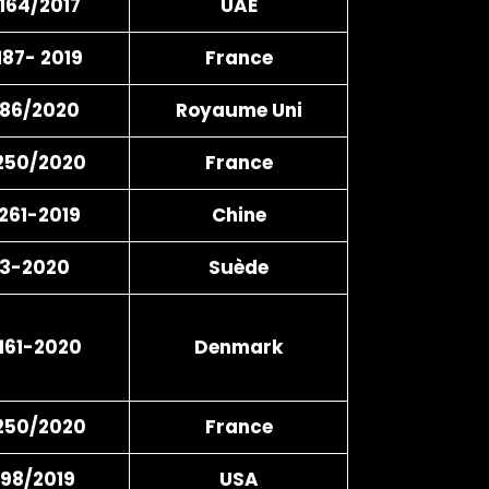
164/2017
UAE
87- 2019
France
86/2020
Royaume Uni
250/2020
France
261-2019
Chine
43-2020
Suède
161-2020
Denmark
250/2020
France
98/2019
USA