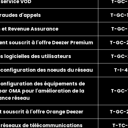
 service VOD
T-GC-
fraudes d'appels
T-GC-1
s et Revenue Assurance
T-GC-
ent souscrit à l'offre Deezer Premium
T-GC-
 logicielles des utilisateurs
T-GC-
reconfiguration des noeuds du réseau
T-I-
econfiguration des équipements de
par OMA pour l'amélioration de la
T-GC-
ance réseau
t souscrit à l'offre Orange Deezer
T-GC-
s réseaux de télécommunications
T-TC-